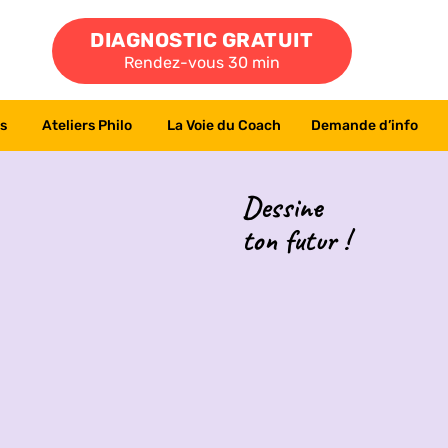
DIAGNOSTIC GRATUIT
Rendez-vous 30 min
s
Ateliers Philo
La Voie du Coach
Demande d’info
Dessine
ton futur !