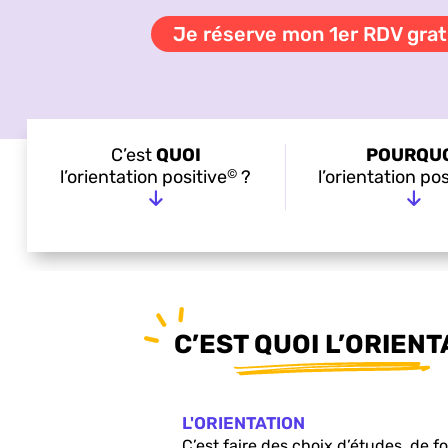
Je réserve mon 1er RDV gratu
C’est
QUOI
POURQU
©
l’orientation positive
?
l’orientation pos
C’EST QUOI L’ORIENT
L
L'ORIENTATION
C’est faire des choix d’études, de 