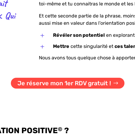
it
toi-même et tu connaitras le monde et les 
« Qui
Et cette seconde partie de la phrase, moin
aussi mise en valeur dans l’orientation posi
L
Révéler son potentiel
en explorant 
L
Mettre
cette singularité et
ces tale
Nous avons tous quelque chose à apporter. 
Je réserve mon 1er RDV gratuit !
©
TION POSITIVE
?