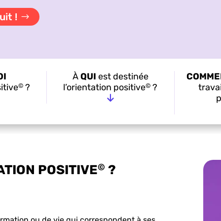
it !
OI
À
QUI
est destinée
COMME
©
©
itive
?
l’orientation positive
?
travai
p
©
ATION POSITIVE
?
formation ou de vie qui correspondent à ses