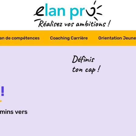
Réalisez vos ambitions !
lan de compétences
Coaching Carrière
Orientation Jeune
Définis
ton cap !
!
emins vers